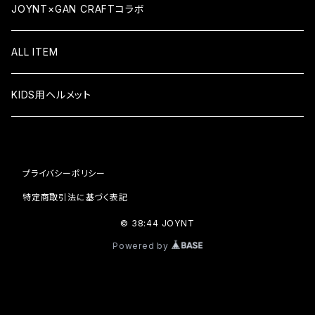
ATSUSHI SATO（佐藤敦）
7.5×30.8
KID'S COMPLETE キッズコンプリート
JOYNT×GAN CRAFTコラボ
YUSAKU ISHIKAWA (石川祐作)
7.6×31.6
ALL ITEM
TEAM MODEL
7.625×31.1
KIDS用ヘルメット
7.75×31.6
プライバシーポリシー
7.875×31.5
特定商取引法に基づく表記
8×31.6
© 38:44 JOYNT
Powered by
8.1×31.6
8.1×31.8