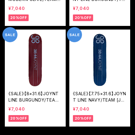
[JMO]
AM [JOL2]
¥7,040
¥7,040
20%OFF
20%OFF
《SALE》【8×31.6】JOYNT
《SALE》【7.75×31.6】JOYN
LINE BURGUNDY/TEAM
T LINE NAVY/TEAM [JO
[JOL2]
L2]
¥7,040
¥7,040
20%OFF
20%OFF