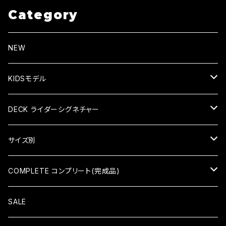
Category
NEW
KIDSモデル
KID'S COMPLETE キッズコンプリート
DECK ライダーシグネチャー
KID'S DECK キッズデッキ
HIROKI SAEGUSA (三枝博貴)
サイズ別
HIDEAKI HAYASHI（林秀晃）
7×28（KID'S）
COMPLETE コンプリート(完成品)
TATSUMA TAMANO（玉野辰磨）
7.375×29.4（KID'S）
COMPLETE コンプリート
SALE