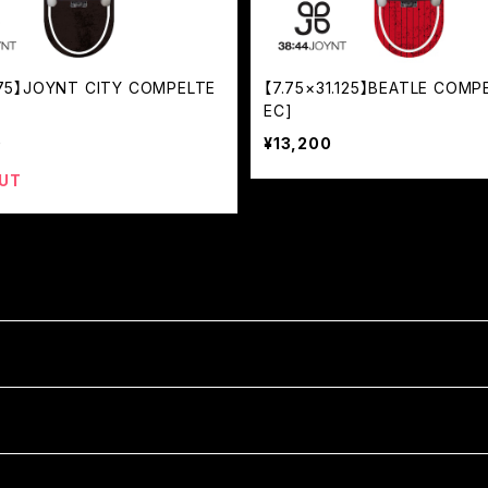
875】JOYNT CITY COMPELTE
【7.75×31.125】BEATLE COMP
EC]
0
¥13,200
UT