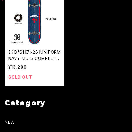
【KID'S】【7×28】UNIFORM
NAVY KID'S COMPELTE
[JUNC]
¥13,200
SOLD OUT
Category
NEW