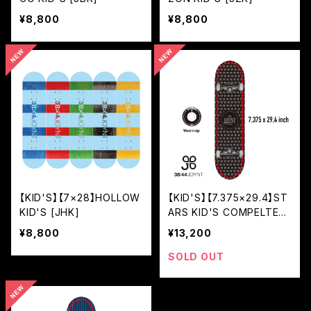
¥8,800
¥8,800
【KID'S】【7×28】HOLLOW
【KID'S】【7.375×29.4】ST
KID'S [JHK]
ARS KID'S COMPELTE
[JSTC]
¥8,800
¥13,200
SOLD OUT