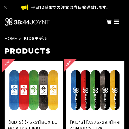
平日12時までの注文は当日発送致します。
HOME
KIDSモデル
PRODUCTS
【KID'S】【7.5×31】BOX LO
【KID'S】【7.375×29.4】HRI
GO KID'S [JBK]
ZON KID'S [JZK]