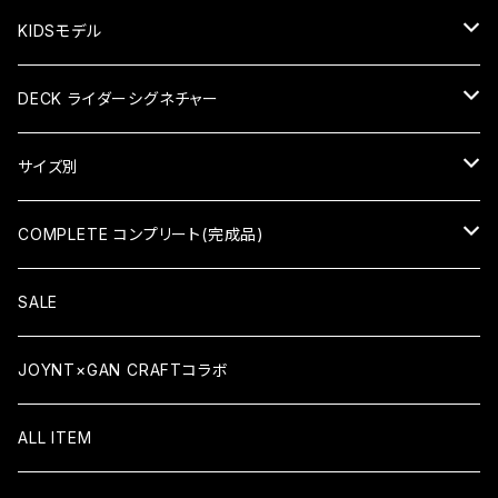
KIDSモデル
KID'S COMPLETE キッズコンプリート
DECK ライダーシグネチャー
KID'S DECK キッズデッキ
HIROKI SAEGUSA (三枝博貴)
サイズ別
HIDEAKI HAYASHI（林秀晃）
7×28（KID'S）
COMPLETE コンプリート(完成品)
TATSUMA TAMANO（玉野辰磨）
7.375×29.4（KID'S）
COMPLETE コンプリート
SALE
ATSUSHI SATO（佐藤敦）
7.5×30.8
KID'S COMPLETE キッズコンプリート
JOYNT×GAN CRAFTコラボ
YUSAKU ISHIKAWA (石川祐作)
7.6×31.6
ALL ITEM