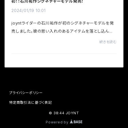
初！！石川祐作シグネチャーモデル発売！
2024/01/19 10:01
joyntライダーの石川祐作が初のシグネチャーモデルを発
売しました。彼の思い入れのあるアイテムを落とし込んだ
デザインへの思いや詳細はこちら【石川祐作】北海道出身
続きを読む
のトリックスター過去にテレビ番組「Dreamer ...
プライバシーポリシー
特定商取引法に基づく表記
© 38:44 JOYNT
Powered by