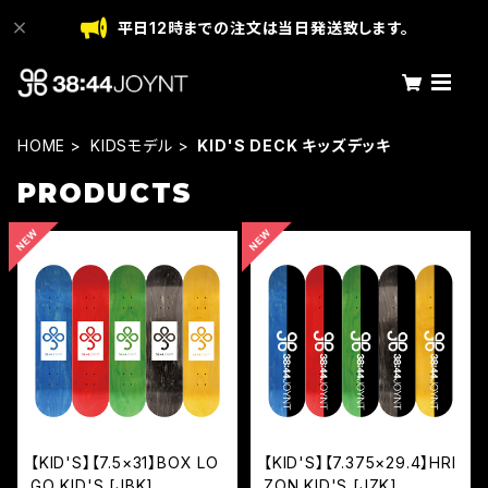
平日12時までの注文は当日発送致します。
HOME
KIDSモデル
KID'S DECK キッズデッキ
PRODUCTS
【KID'S】【7.5×31】BOX LO
【KID'S】【7.375×29.4】HRI
GO KID'S [JBK]
ZON KID'S [JZK]