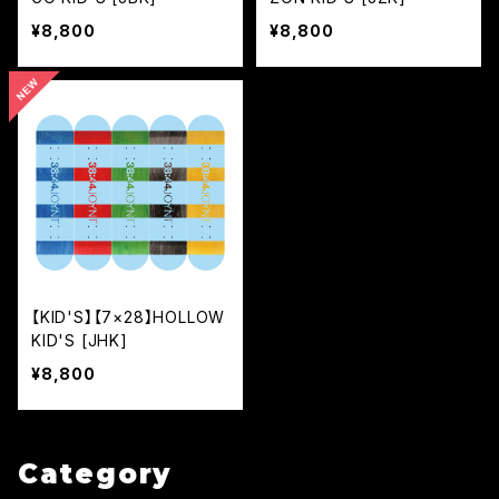
¥8,800
¥8,800
【KID'S】【7×28】HOLLOW
KID'S [JHK]
¥8,800
Category