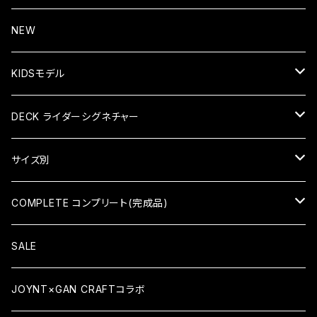
NEW
KIDSモデル
KID'S COMPLETE キッズコンプリート
DECK ライダーシグネチャー
KID'S DECK キッズデッキ
HIROKI SAEGUSA (三枝博貴)
サイズ別
HIDEAKI HAYASHI（林秀晃）
7×28（KID'S）
COMPLETE コンプリート(完成品)
TATSUMA TAMANO（玉野辰磨）
7.375×29.4（KID'S）
COMPLETE コンプリート
SALE
ATSUSHI SATO（佐藤敦）
7.5×30.8
KID'S COMPLETE キッズコンプリート
JOYNT×GAN CRAFTコラボ