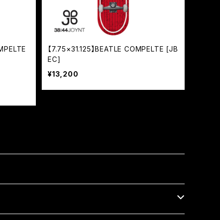
MPELTE
【7.75×31.125】BEATLE COMPELTE [JB
EC]
¥13,200