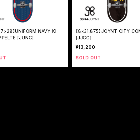
【7×28】UNIFORM NAVY KI
【8×31.875】JOYNT CITY CO
MPELTE [JUNC]
[JJCC]
0
¥13,200
UT
SOLD OUT