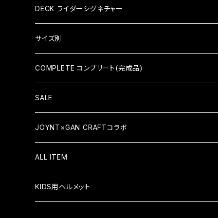
KID'S COMPLETE キッズコンプリート
DECK ライダーシグネチャー
KID'S DECK キッズデッキ
HIROKI SAEGUSA (三枝博貴)
サイズ別
HIDEAKI HAYASHI（林秀晃）
7×28（KID'S）
COMPLETE コンプリート(完成品)
TATSUMA TAMANO（玉野辰磨）
7.375×29.4（KID'S）
COMPLETE コンプリート
SALE
ATSUSHI SATO（佐藤敦）
7.5×30.8
KID'S COMPLETE キッズコンプリート
JOYNT×GAN CRAFTコラボ
YUSAKU ISHIKAWA (石川祐作)
7.6×31.6
ALL ITEM
TEAM MODEL
7.625×31.1
KIDS用ヘルメット
7.75×31.6