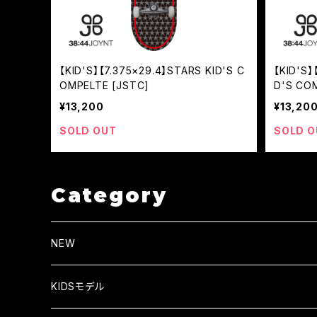
【KID'S】【7.375×29.4】STARS KID'S C
【KID'S】
OMPELTE [JSTC]
D'S CO
¥13,200
¥13,20
SOLD OUT
SOLD O
Category
NEW
KIDSモデル