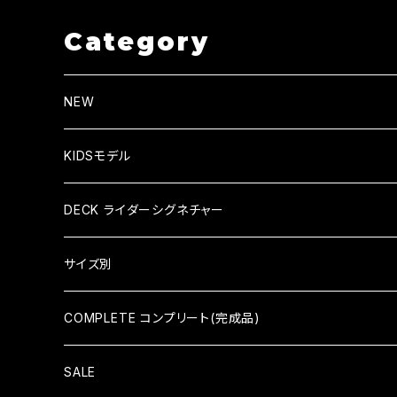
Category
NEW
KIDSモデル
KID'S COMPLETE キッズコンプリート
DECK ライダーシグネチャー
KID'S DECK キッズデッキ
HIROKI SAEGUSA (三枝博貴)
サイズ別
HIDEAKI HAYASHI（林秀晃）
7×28（KID'S）
COMPLETE コンプリート(完成品)
TATSUMA TAMANO（玉野辰磨）
7.375×29.4（KID'S）
COMPLETE コンプリート
SALE