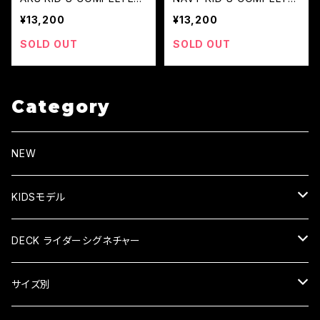
[JSTC]
[JUNC]
¥13,200
¥13,200
SOLD OUT
SOLD OUT
Category
NEW
KIDSモデル
KID'S COMPLETE キッズコンプリート
DECK ライダーシグネチャー
KID'S DECK キッズデッキ
HIROKI SAEGUSA (三枝博貴)
サイズ別