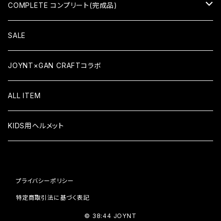
HIDEAKI HAYASHI（林秀晃）
7×28（KID'S）
COMPLETE コンプリート(完成品)
TATSUMA TAMANO（玉野辰磨）
7.375×29.4（KID'S）
COMPLETE コンプリート
SALE
ATSUSHI SATO（佐藤敦）
7.5×30.8
KID'S COMPLETE キッズコンプリート
JOYNT×GAN CRAFTコラボ
YUSAKU ISHIKAWA (石川祐作)
7.6×31.6
ALL ITEM
TEAM MODEL
7.625×31.1
KIDS用ヘルメット
7.75×31.6
プライバシーポリシー
7.875×31.5
特定商取引法に基づく表記
8×31.6
© 38:44 JOYNT