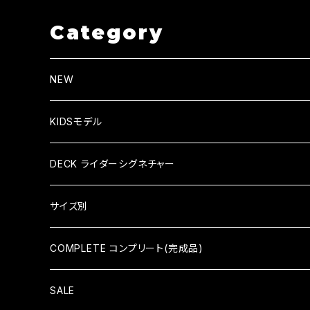
Category
NEW
KIDSモデル
KID'S COMPLETE キッズコンプリート
DECK ライダーシグネチャー
KID'S DECK キッズデッキ
HIROKI SAEGUSA (三枝博貴)
サイズ別
HIDEAKI HAYASHI（林秀晃）
7×28（KID'S）
COMPLETE コンプリート(完成品)
TATSUMA TAMANO（玉野辰磨）
7.375×29.4（KID'S）
COMPLETE コンプリート
SALE