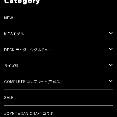
Category
NEW
KIDSモデル
KID'S COMPLETE キッズコンプリート
DECK ライダーシグネチャー
KID'S DECK キッズデッキ
HIROKI SAEGUSA (三枝博貴)
サイズ別
HIDEAKI HAYASHI（林秀晃）
7×28（KID'S）
COMPLETE コンプリート(完成品)
TATSUMA TAMANO（玉野辰磨）
7.375×29.4（KID'S）
COMPLETE コンプリート
SALE
ATSUSHI SATO（佐藤敦）
7.5×30.8
KID'S COMPLETE キッズコンプリート
JOYNT×GAN CRAFTコラボ