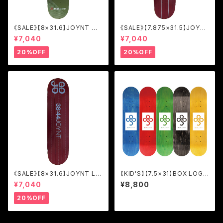
《SALE》【8×31.6】JOYNT M
《SALE》【7.875×31.5】JOYN
ODERN OLIVE/TEAM [JM
T LINE BURGUNDY/TEAM
¥7,040
¥7,040
O]
[JOL2]
20%OFF
20%OFF
《SALE》【8×31.6】JOYNT LIN
【KID'S】【7.5×31】BOX LOGO
E BURGUNDY/TEAM [JOL2]
KID'S [JBK]
¥7,040
¥8,800
20%OFF