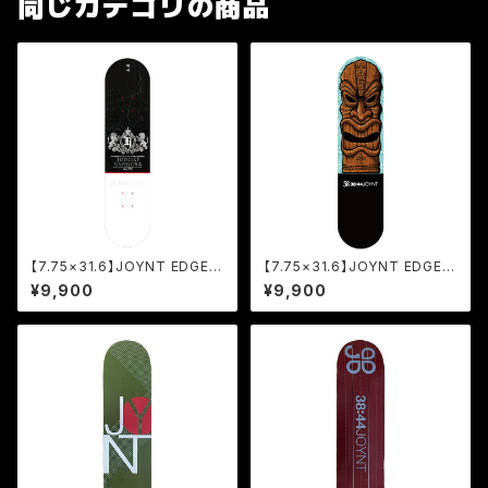
同じカテゴリの商品
【7.75×31.6】JOYNT EDGE(E
【7.75×31.6】JOYNT EDGE(E
P DECK)/HIROKI SAEGUSA
P DECK)/ATSUSHI SATO [J
¥9,900
¥9,900
[JED]
ED]