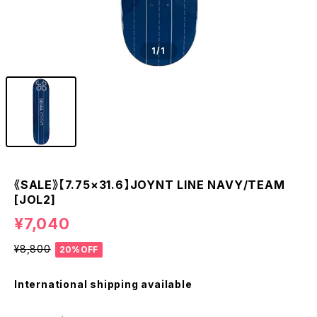
1
/1
《SALE》【7.75×31.6】JOYNT LINE NAVY/TEAM
[JOL2]
¥7,040
¥8,800
20%OFF
International shipping available