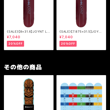
《SALE》【8×31.6】JOYNT LIN
《SALE》【7.875×31.5】JOYN
E BURGUNDY/TEAM [JOL2]
T LINE BURGUNDY/TEAM
¥7,040
¥7,040
[JOL2]
20%OFF
20%OFF
その他の商品