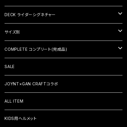
KID'S COMPLETE キッズコンプリート
DECK ライダーシグネチャー
KID'S DECK キッズデッキ
HIROKI SAEGUSA (三枝博貴)
サイズ別
HIDEAKI HAYASHI（林秀晃）
7×28（KID'S）
COMPLETE コンプリート(完成品)
TATSUMA TAMANO（玉野辰磨）
7.375×29.4（KID'S）
COMPLETE コンプリート
SALE
ATSUSHI SATO（佐藤敦）
7.5×30.8
KID'S COMPLETE キッズコンプリート
JOYNT×GAN CRAFTコラボ
YUSAKU ISHIKAWA (石川祐作)
7.6×31.6
ALL ITEM
TEAM MODEL
7.625×31.1
KIDS用ヘルメット