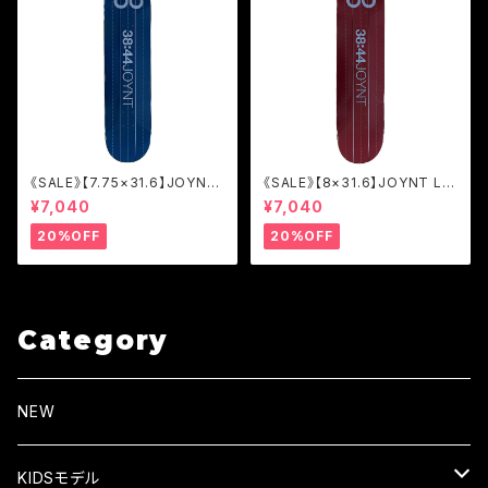
《SALE》【7.75×31.6】JOYNT
《SALE》【8×31.6】JOYNT LIN
LINE NAVY/TEAM [JOL2]
E BURGUNDY/TEAM [JOL2]
¥7,040
¥7,040
20%OFF
20%OFF
Category
NEW
KIDSモデル