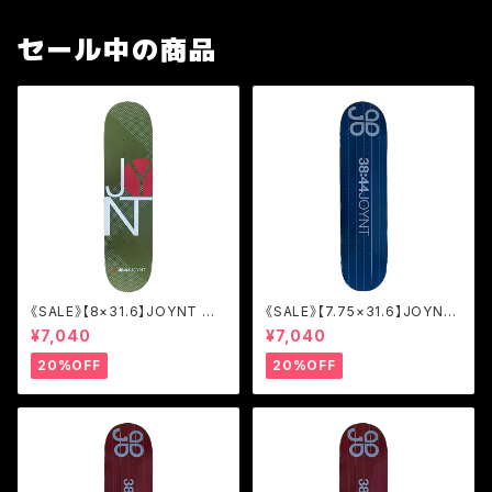
セール中の商品
《SALE》【8×31.6】JOYNT M
《SALE》【7.75×31.6】JOYNT
ODERN OLIVE/TEAM [JM
LINE NAVY/TEAM [JOL2]
¥7,040
¥7,040
O]
20%OFF
20%OFF