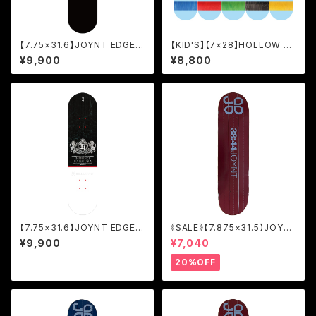
【7.75×31.6】JOYNT EDGE(E
【KID'S】【7×28】HOLLOW KI
P DECK)/ATSUSHI SATO [J
D'S [JHK]
¥9,900
¥8,800
ED]
【7.75×31.6】JOYNT EDGE(E
《SALE》【7.875×31.5】JOYN
P DECK)/HIROKI SAEGUSA
T LINE BURGUNDY/TEAM
¥9,900
¥7,040
[JED]
[JOL2]
20%OFF