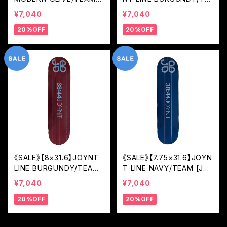
[JMO]
AM [JOL2]
¥7,040
¥7,040
20%OFF
20%OFF
《SALE》【8×31.6】JOYNT
《SALE》【7.75×31.6】JOYN
LINE BURGUNDY/TEAM
T LINE NAVY/TEAM [JO
[JOL2]
L2]
¥7,040
¥7,040
20%OFF
20%OFF