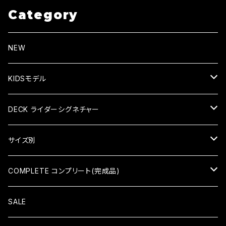
Category
NEW
KIDSモデル
KID'S COMPLETE キッズコンプリート
DECK ライダーシグネチャー
KID'S DECK キッズデッキ
HIROKI SAEGUSA (三枝博貴)
サイズ別
HIDEAKI HAYASHI（林秀晃）
7×28（KID'S）
COMPLETE コンプリート(完成品)
TATSUMA TAMANO（玉野辰磨）
7.375×29.4（KID'S）
COMPLETE コンプリート
SALE