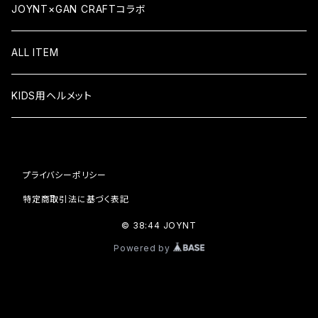
ATSUSHI SATO（佐藤敦）
7.5×30.8
KID'S COMPLETE キッズコンプリート
JOYNT×GAN CRAFTコラボ
YUSAKU ISHIKAWA (石川祐作)
7.6×31.6
ALL ITEM
TEAM MODEL
7.625×31.1
KIDS用ヘルメット
7.75×31.6
プライバシーポリシー
7.875×31.5
特定商取引法に基づく表記
8×31.6
© 38:44 JOYNT
Powered by
8.1×31.6
8.1×31.8