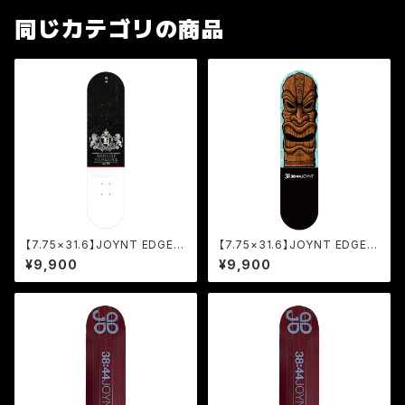
同じカテゴリの商品
【7.75×31.6】JOYNT EDGE(E
【7.75×31.6】JOYNT EDGE(E
P DECK)/HIROKI SAEGUSA
P DECK)/ATSUSHI SATO [J
¥9,900
¥9,900
[JED]
ED]