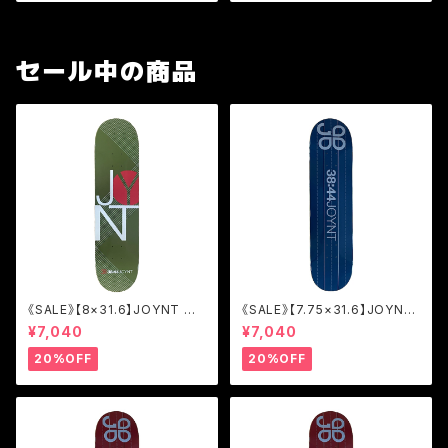
セール中の商品
《SALE》【8×31.6】JOYNT M
《SALE》【7.75×31.6】JOYNT
ODERN OLIVE/TEAM [JM
LINE NAVY/TEAM [JOL2]
¥7,040
¥7,040
O]
20%OFF
20%OFF