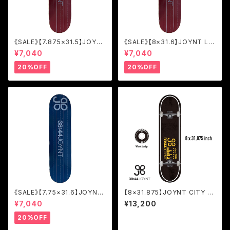
《SALE》【7.875×31.5】JOYN
《SALE》【8×31.6】JOYNT LIN
T LINE BURGUNDY/TEAM
E BURGUNDY/TEAM [JOL2]
¥7,040
¥7,040
[JOL2]
20%OFF
20%OFF
《SALE》【7.75×31.6】JOYNT
【8×31.875】JOYNT CITY C
LINE NAVY/TEAM [JOL2]
OMPELTE [JJCC]
¥7,040
¥13,200
20%OFF