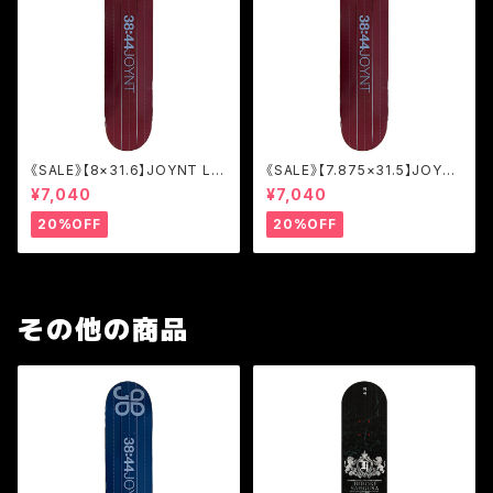
《SALE》【8×31.6】JOYNT LIN
《SALE》【7.875×31.5】JOYN
E BURGUNDY/TEAM [JOL2]
T LINE BURGUNDY/TEAM
¥7,040
¥7,040
[JOL2]
20%OFF
20%OFF
その他の商品