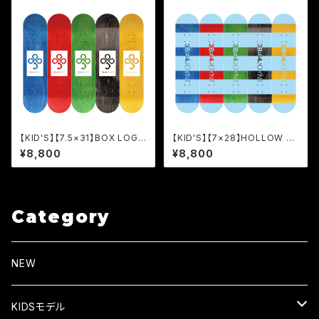
【KID'S】【7.5×31】BOX LOGO
【KID'S】【7×28】HOLLOW KI
KID'S [JBK]
D'S [JHK]
¥8,800
¥8,800
Category
NEW
KIDSモデル