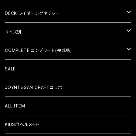
KID'S COMPLETE キッズコンプリート
DECK ライダーシグネチャー
KID'S DECK キッズデッキ
HIROKI SAEGUSA (三枝博貴)
サイズ別
HIDEAKI HAYASHI（林秀晃）
7×28（KID'S）
COMPLETE コンプリート(完成品)
TATSUMA TAMANO（玉野辰磨）
7.375×29.4（KID'S）
COMPLETE コンプリート
SALE
ATSUSHI SATO（佐藤敦）
7.5×30.8
KID'S COMPLETE キッズコンプリート
JOYNT×GAN CRAFTコラボ
YUSAKU ISHIKAWA (石川祐作)
7.6×31.6
ALL ITEM
TEAM MODEL
7.625×31.1
KIDS用ヘルメット