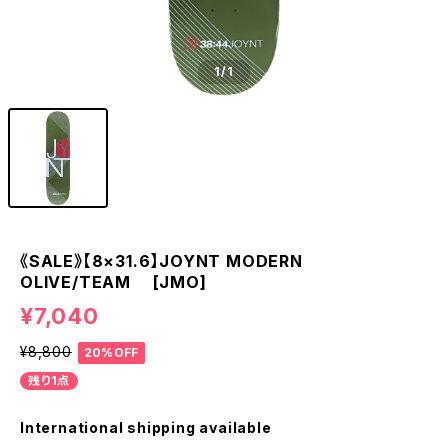
1
/1
《SALE》【8×31.6】JOYNT MODERN
OLIVE/TEAM [JMO]
¥7,040
¥8,800
20%OFF
残り1点
International shipping available