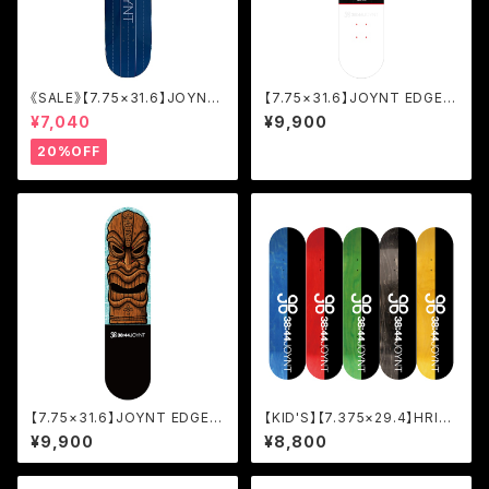
《SALE》【7.75×31.6】JOYNT
【7.75×31.6】JOYNT EDGE(E
LINE NAVY/TEAM [JOL2]
P DECK)/HIROKI SAEGUSA
¥7,040
¥9,900
[JED]
20%OFF
【7.75×31.6】JOYNT EDGE(E
【KID'S】【7.375×29.4】HRIZ
P DECK)/ATSUSHI SATO [J
ON KID'S [JZK]
¥9,900
¥8,800
ED]